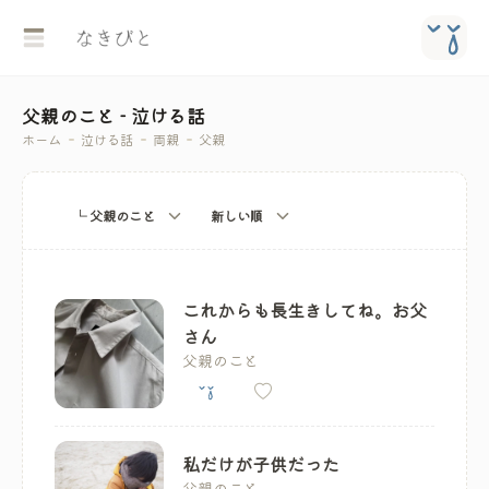
父親のこと - 泣ける話
ホーム
泣ける話
両親
父親
└ 父親のこと
新しい順
これからも長生きしてね。お父
さん
父親のこと
私だけが子供だった
父親のこと