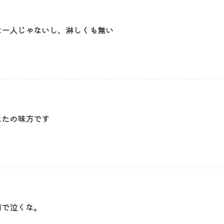
は一人じゃないし、淋しくも無い
なたの味方です
前で泣くな。