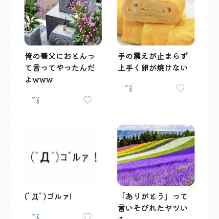
俺の養父におとんっ
手の震えが止まらず
て言ってやったんだ
上手く卵が焼けない
よwww
(ﾟДﾟ)ゴルァ!
「ありがとう」って
言いそびれたヤツい