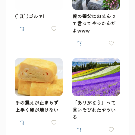
(ﾟДﾟ)ゴルァ!
俺の養父におとんっ
て言ってやったんだ
よwww
手の震えが止まらず
「ありがとう」って
上手く卵が焼けない
言いそびれたヤツい
る