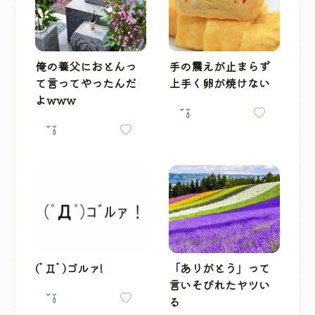
俺の養父におとんっ
手の震えが止まらず
て言ってやったんだ
上手く卵が焼けない
よwww
(ﾟДﾟ)ゴルァ!
「ありがとう」って
言いそびれたヤツい
る