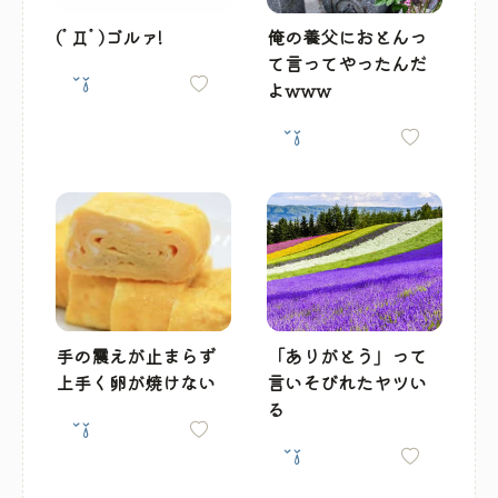
(ﾟДﾟ)ゴルァ!
俺の養父におとんっ
て言ってやったんだ
よwww
手の震えが止まらず
「ありがとう」って
上手く卵が焼けない
言いそびれたヤツい
る