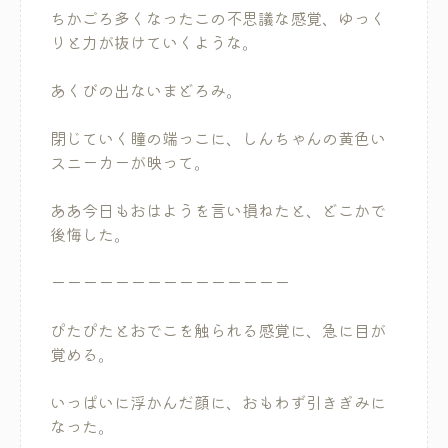
ちかごろ多くなったこの不思議な感覚、ゆっく
りと力が抜けていくような。
あくびの出ないまどろみ。
閉じていく瞳の端っこに、しんちゃんの黄色い
スニーカーが映って。
ああ今日もおはようを言い損ねたと、どこかで
後悔した。
ーーーーーーーーーーーーーーー
ぴたぴたとおでこを触られる感覚に、急に目が
覚める。
いっぱいに浮かんだ顔に、おもわず引きぎみに
なった。