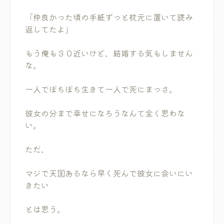
「仲良かった頃の手紙ずっと枕元に置いて読み
返してたよ」
もう俺も３０近いけど、結婚する気もしません
な。
一人でぼちぼち生きて一人で死にまっさ。
彼女の分まで幸せになろうなんて全く思わな
い。
ただ、
マジで天国あるなら早く死んで彼女に会いにい
きたい
とは思う。