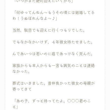
「いつかまた絶対迎えにいくから」
「何ゆってんねん～もうその頃には結婚してる
わ！うぬぼれんなよ～♪」
当然、駄目でも迎えに行くつもりでした。
でもなかなかいけず、４年彼女待たせました。
んであいつは若いのに癌であっけなく死んだ。
家族からも本人からも一言も病気のことは連絡
なかった。
葬式はいきました。昔仲良かった彼女の母親が
寄ってきて
「あの子、ずっと待ってたよ。○○○君のこ
と」