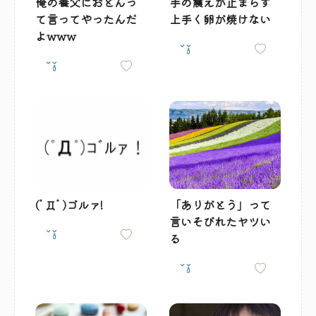
俺の養父におとんっ
手の震えが止まらず
て言ってやったんだ
上手く卵が焼けない
よwww
(ﾟДﾟ)ゴルァ!
「ありがとう」って
言いそびれたヤツい
る